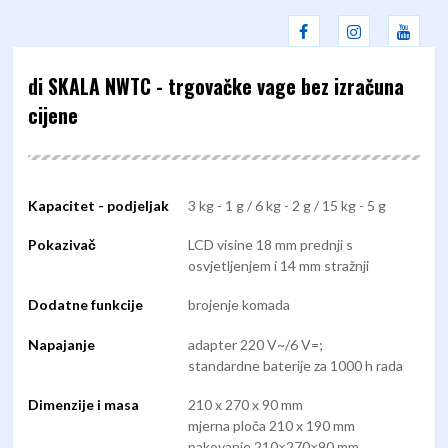
di SKALA NWTC - trgovačke vage bez izračuna
cijene
Kapacitet - podjeljak
3 kg - 1 g / 6 kg - 2 g / 15 kg - 5 g
Pokazivač
LCD visine 18 mm prednji s
osvjetljenjem i 14 mm stražnji
Dodatne funkcije
brojenje komada
Napajanje
adapter 220 V~/6 V=;
standardne baterije za 1000 h rada
Dimenzije i masa
210 x 270 x 90 mm
mjerna ploča 210 x 190 mm
pakovanje 210×270×90 mm