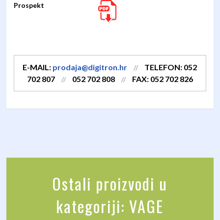
Prospekt
E-MAIL:
prodaja@digitron.hr
TELEFON: 052
//
702 807
052 702 808
FAX: 052 702 826
//
//
Ostali proizvodi u
kategoriji: VAGE