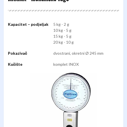
Kapacitet – podjeljak
5 kg - 2 g
10 kg - 5 g
15 kg - 5 g
20 kg - 10 g
Pokazivač
dvostrani, okretni Ø 245 mm
Kučište
komplet INOX