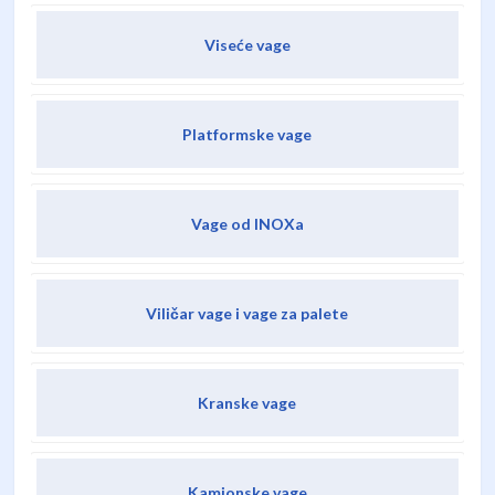
Viseće vage
Platformske vage
Vage od INOXa
Viličar vage i vage za palete
Kranske vage
Kamionske vage