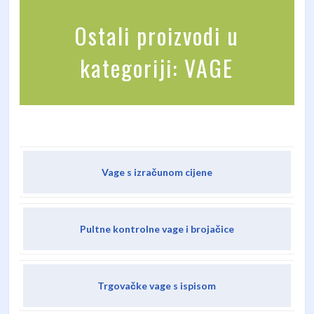
Ostali proizvodi u
kategoriji: VAGE
Vage s izračunom cijene
Pultne kontrolne vage i brojačice
Trgovačke vage s ispisom