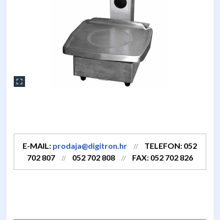
E-MAIL:
prodaja@digitron.hr
TELEFON: 052
//
702 807
052 702 808
FAX: 052 702 826
//
//