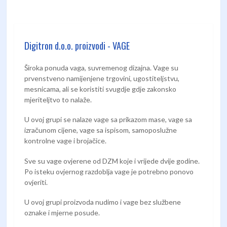
Digitron d.o.o. proizvodi - VAGE
Široka ponuda vaga, suvremenog dizajna. Vage su
prvenstveno namijenjene trgovini, ugostiteljstvu,
mesnicama, ali se koristiti svugdje gdje zakonsko
mjeriteljtvo to nalaže.
U ovoj grupi se nalaze vage sa prikazom mase, vage sa
izračunom cijene, vage sa ispisom, samoposlužne
kontrolne vage i brojačice.
Sve su vage ovjerene od DZM koje i vrijede dvije godine.
Po isteku ovjernog razdoblja vage je potrebno ponovo
ovjeriti.
U ovoj grupi proizvoda nudimo i vage bez službene
oznake i mjerne posude.