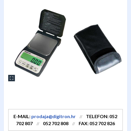
E-MAIL:
prodaja@digitron.hr
TELEFON: 052
//
702 807
052 702 808
FAX: 052 702 826
//
//