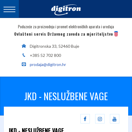
Poduzeće za proizvodnju i promet elektroničkih aparata i uređaja
Ovlašteni servis Državnog zavoda za mjeriteljstvo
Digitronska 33, 52460 Buje
+385 52 702 800
prodaja@digitron.hr
JKD - NESLUŽBENE VAGE
JKD - NESLUŽBENE VAGE