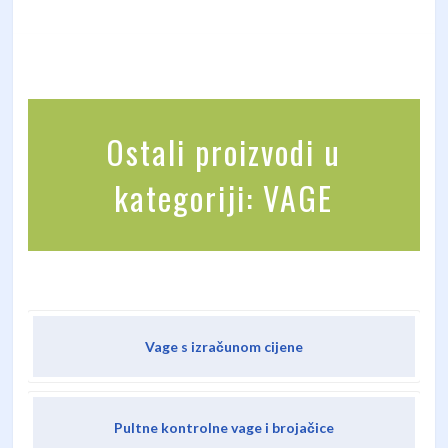
Ostali proizvodi u
kategoriji: VAGE
Vage s izračunom cijene
Pultne kontrolne vage i brojačice