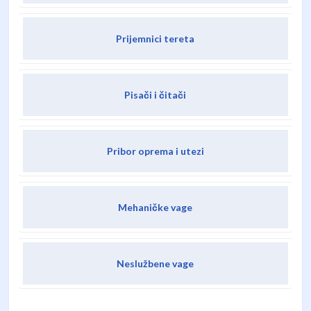
Prijemnici tereta
Pisači i čitači
Pribor oprema i utezi
Mehaničke vage
Neslužbene vage