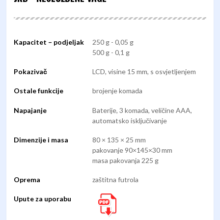
Kapacitet – podjeljak
250 g - 0,05 g
500 g - 0,1 g
Pokazivač
LCD, visine 15 mm, s osvjetljenjem
Ostale funkcije
brojenje komada
Napajanje
Baterije, 3 komada, veličine AAA,
automatsko isključivanje
Dimenzije i masa
80 × 135 × 25 mm
pakovanje 90×145×30 mm
masa pakovanja 225 g
Oprema
zaštitna futrola
Upute za uporabu