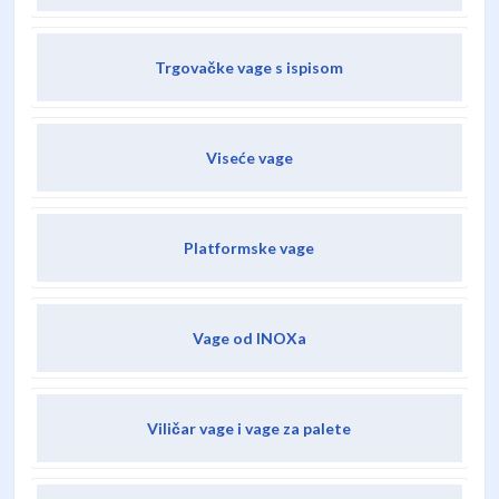
Trgovačke vage s ispisom
Viseće vage
Platformske vage
Vage od INOXa
Viličar vage i vage za palete