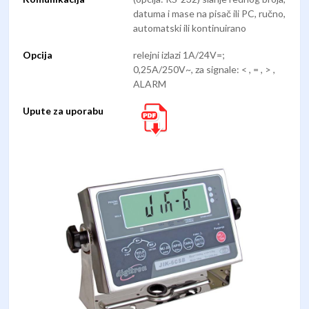
datuma i mase na pisač ili PC, ručno,
automatski ili kontinuirano
Opcija
relejni izlazi 1A/24V=;
0,25A/250V~, za signale: < , = , > ,
ALARM
Upute za uporabu