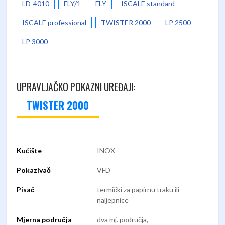
LD-4010
FLY/1
FLY
ISCALE standard
ISCALE professional
TWISTER 2000
LP 2500
LP 3000
UPRAVLJAČKO POKAZNI UREĐAJI:
TWISTER 2000
Kućište
INOX
Pokazivač
VFD
Pisač
termički za papirnu traku ili
naljepnice
Mjerna područja
dva mj. područja,