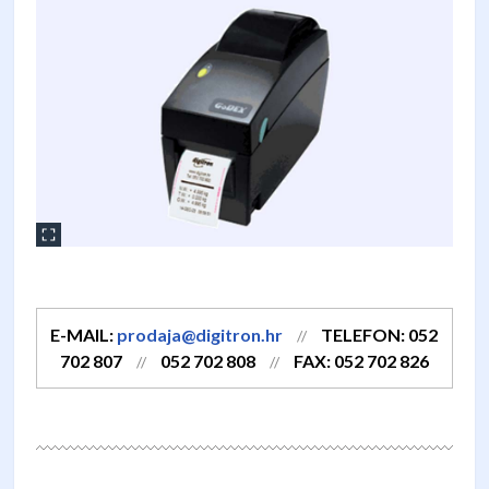
E-MAIL:
prodaja@digitron.hr
TELEFON: 052
//
702 807
052 702 808
FAX: 052 702 826
//
//