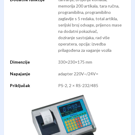
memorija 200 artikala, tara ručna,
programibilna, programibilno
zaglavlje s 5 redaka, total artikla,
serijski broj odvage, prijenos mase
na dodatni pokazivač,
doziranje sastojaka, rad više
operatera, opcija: izvedba
prilagođena za vaganje vozila
Dimenzije
330×230×175 mm
Napajanje
adapter 220V~/24V=
Priključak
PS-2, 2 × RS-232/485