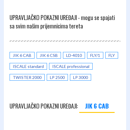
UPRAVLJAČKO POKAZNI UREĐAJI - mogu se spajati
sa svim našim prijemnicima tereta
JIK 6 CAB
JIK 6 CSB
LD-4010
FLY/1
FLY
ISCALE standard
ISCALE professional
TWISTER 2000
LP 2500
LP 3000
JIK 6 CAB
UPRAVLJAČKO POKAZNI UREĐAJI: