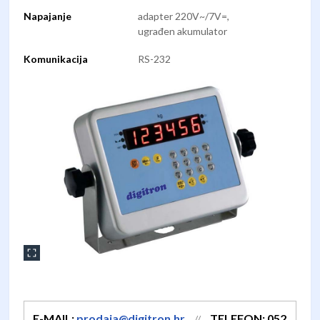
Napajanje
adapter 220V~/7V=,
ugrađen akumulator
Komunikacija
RS-232
E-MAIL:
prodaja@digitron.hr
TELEFON: 052
//