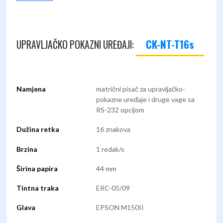
CK-NT-T16s
UPRAVLJAČKO POKAZNI UREĐAJI:
Namjena
matrični pisač za upravljačko-
pokazne uređaje i druge vage sa
RS-232 opcijom
Dužina retka
16 znakova
Brzina
1 redak/s
Širina papira
44 mm
Tintna traka
ERC-05/09
Glava
EPSON M150II