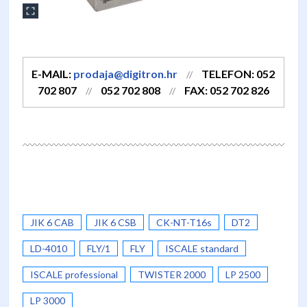
E-MAIL:
prodaja@digitron.hr
TELEFON: 052
//
702 807
052 702 808
FAX: 052 702 826
//
//
JIK 6 CAB
JIK 6 CSB
CK-NT-T16s
DT2
LD-4010
FLY/1
FLY
ISCALE standard
ISCALE professional
TWISTER 2000
LP 2500
LP 3000