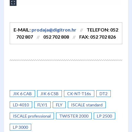
E-MAIL:
prodaja@digitron.hr
TELEFON: 052
//
702 807
052 702 808
FAX: 052 702 826
//
//
JIK 6 CAB
JIK 6 CSB
CK-NT-T16s
DT2
LD-4010
FLY/1
FLY
ISCALE standard
ISCALE professional
TWISTER 2000
LP 2500
LP 3000