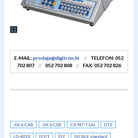
E-MAIL:
prodaja@digitron.hr
TELEFON: 052
//
702 807
052 702 808
FAX: 052 702 826
//
//
JIK 6 CAB
JIK 6 CSB
CK-NT-T16s
DT2
LD-4010
FLY/1
FLY
ISCALE standard