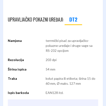
DT2
UPRAVLJAČKO POKAZNI UREĐAJI:
Namjena
terrmički pisač za upravljačko-
pokazne uređaje i druge vage sa
RS-232 opcijom
Rezolucija
203 dpi
Širina ispisa
54 mm
Traka
kolut papira ili etiketa; širina 15 do
60 mm, Ø maks. 127 mm
Ispis barkoda
EAN128 itd.