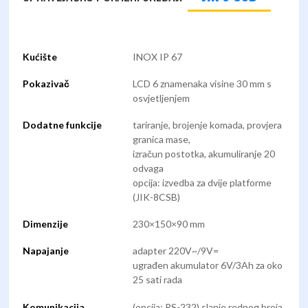
Kućište
INOX IP 67
Pokazivač
LCD 6 znamenaka visine 30 mm s
osvjetljenjem
Dodatne funkcije
tariranje, brojenje komada, provjera
granica mase,
izračun postotka, akumuliranje 20
odvaga
opcija: izvedba za dvije platforme
(JIK-8CSB)
Dimenzije
230×150×90 mm
Napajanje
adapter 220V~/9V=
ugrađen akumulator 6V/3Ah za oko
25 sati rada
Komunikacija
(opcija: RS-232) slanje rednog broja,