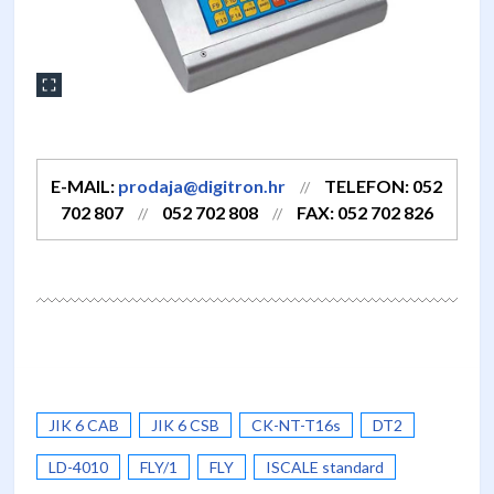
E-MAIL:
prodaja@digitron.hr
TELEFON: 052
//
702 807
052 702 808
FAX: 052 702 826
//
//
JIK 6 CAB
JIK 6 CSB
CK-NT-T16s
DT2
LD-4010
FLY/1
FLY
ISCALE standard