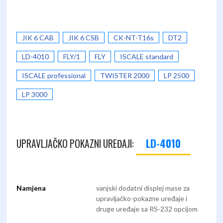
JIK 6 CAB
JIK 6 CSB
CK-NT-T16s
DT2
LD-4010
FLY/1
FLY
ISCALE standard
ISCALE professional
TWISTER 2000
LP 2500
LP 3000
LD-4010
UPRAVLJAČKO POKAZNI UREĐAJI:
Namjena
vanjski dodatni displej mase za
upravljačko-pokazne uređaje i
druge uređaje sa RS-232 opcijom