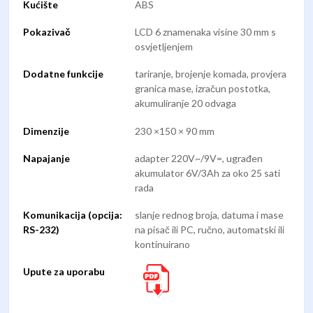
Kućište
ABS
Pokazivač
LCD 6 znamenaka visine 30 mm s
osvjetljenjem
Dodatne funkcije
tariranje, brojenje komada, provjera
granica mase, izračun postotka,
akumuliranje 20 odvaga
Dimenzije
230 ×150 × 90 mm
Napajanje
adapter 220V~/9V=, ugrađen
akumulator 6V/3Ah za oko 25 sati
rada
Komunikacija (opcija:
slanje rednog broja, datuma i mase
RS-232)
na pisač ili PC, ručno, automatski ili
kontinuirano
Upute za uporabu