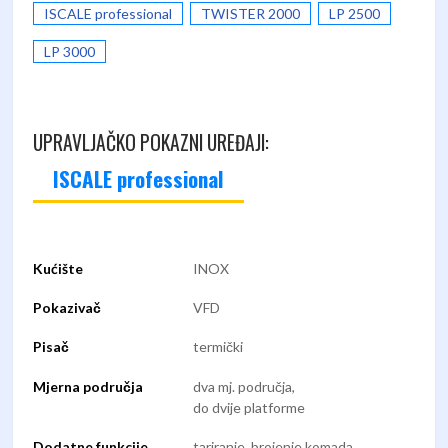
ISCALE professional
TWISTER 2000
LP 2500
LP 3000
UPRAVLJAČKO POKAZNI UREĐAJI:
ISCALE professional
Kućište
INOX
Pokazivač
VFD
Pisač
termički
Mjerna područja
dva mj. područja,
do dvije platforme
Dodatne funkcije
tariranje, brojenje komada,