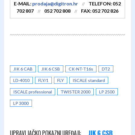
E-MAIL:
prodaja@digitron.hr
TELEFON: 052
//
702 807
052 702 808
FAX: 052 702 826
//
//
JIK 6 CAB
JIK 6 CSB
CK-NT-T16s
DT2
LD-4010
FLY/1
FLY
ISCALE standard
ISCALE professional
TWISTER 2000
LP 2500
LP 3000
JIK 6 CSB
UPRAVLJAČKO POKAZNI UREĐAJI: