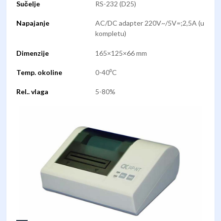
Sučelje
RS-232 (D25)
Napajanje
AC/DC adapter 220V~/5V=;2,5A (u
kompletu)
Dimenzije
165×125×66 mm
Temp. okoline
0-40⁰C
Rel.. vlaga
5-80%