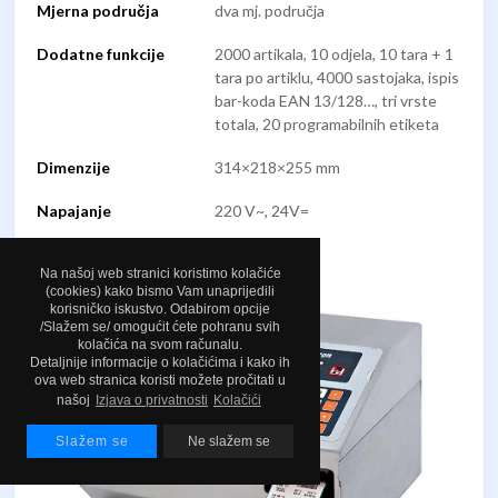
Mjerna područja
dva mj. područja
Dodatne funkcije
2000 artikala, 10 odjela, 10 tara + 1
tara po artiklu, 4000 sastojaka, ispis
bar-koda EAN 13/128…, tri vrste
totala, 20 programabilnih etiketa
Dimenzije
314×218×255 mm
Napajanje
220 V~, 24V=
Software
RMS (opcija)
Na našoj web stranici koristimo kolačiće
(cookies) kako bismo Vam unaprijedili
korisničko iskustvo. Odabirom opcije
/Slažem se/ omogućit ćete pohranu svih
kolačića na svom računalu.
Detaljnije informacije o kolačićima i kako ih
ova web stranica koristi možete pročitati u
našoj
Izjava o privatnosti
Kolačići
Slažem se
Ne slažem se