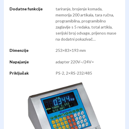
Dodatne funkcije
tariranje, brojenje komada,
memorija 200 artikala, tara ručna,
programibilna, programibilno
zaglavlje s 5 redaka, total artikla,
serijski broj odvage, prijenos mase
na dodatni pokazivač…
Dimenzije
253×83×193 mm
Napajanje
adapter 220V~/24V=
Priključak
PS-2, 2×RS-232/485