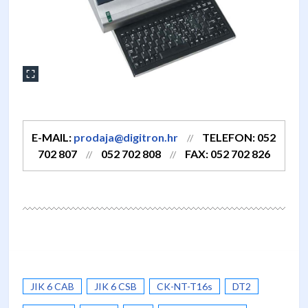
E-MAIL:
prodaja@digitron.hr
TELEFON: 052
//
702 807
052 702 808
FAX: 052 702 826
//
//
JIK 6 CAB
JIK 6 CSB
CK-NT-T16s
DT2