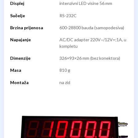
Displej
intenzivni LED visine 56 mm
Sučelje
RS-232C
Brzina prijenosa
600-28800 bauda (samopodesiva)
Napajanje
AC/DC adapter 220V~/12V=;1A, u
kompletu
Dimenzije
326×93×26 mm (bez konektora)
Masa
810 g
Montaža
na zid