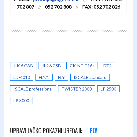
702 807
052 702 808
FAX: 052 702 826
//
//
JIK 6 CAB
JIK 6 CSB
CK-NT-T16s
DT2
LD-4010
FLY/1
FLY
ISCALE standard
ISCALE professional
TWISTER 2000
LP 2500
LP 3000
FLY
UPRAVLJAČKO POKAZNI UREĐAJI: