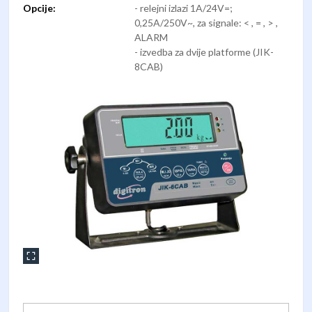
Opcije:
- relejni izlazi 1A/24V=;
0,25A/250V~, za signale: < , = , > ,
ALARM
- izvedba za dvije platforme (JIK-
8CAB)