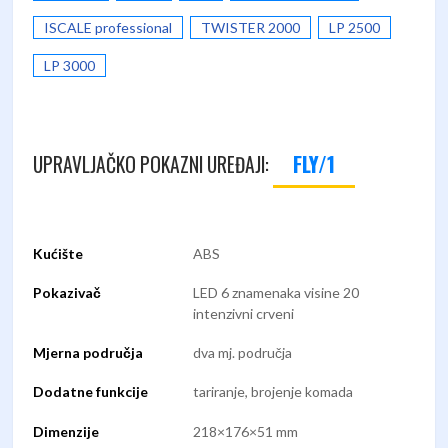
ISCALE professional
TWISTER 2000
LP 2500
LP 3000
FLY/1
UPRAVLJAČKO POKAZNI UREĐAJI:
Kućište
ABS
Pokazivač
LED 6 znamenaka visine 20
intenzivni crveni
Mjerna područja
dva mj. područja
Dodatne funkcije
tariranje, brojenje komada
Dimenzije
218×176×51 mm