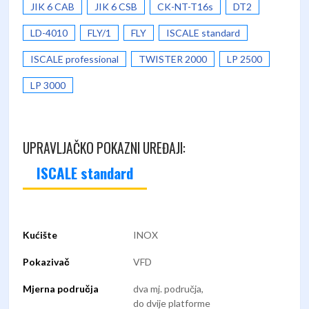
JIK 6 CAB
JIK 6 CSB
CK-NT-T16s
DT2
LD-4010
FLY/1
FLY
ISCALE standard
ISCALE professional
TWISTER 2000
LP 2500
LP 3000
UPRAVLJAČKO POKAZNI UREĐAJI:
ISCALE standard
Kućište
INOX
Pokazivač
VFD
Mjerna područja
dva mj. područja,
do dvije platforme