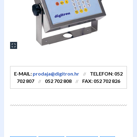
E-MAIL:
prodaja@digitron.hr
TELEFON: 052
//
702 807
052 702 808
FAX: 052 702 826
//
//