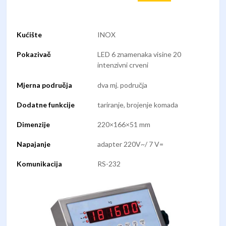
Kućište
INOX
Pokazivač
LED 6 znamenaka visine 20
intenzivni crveni
Mjerna područja
dva mj. područja
Dodatne funkcije
tariranje, brojenje komada
Dimenzije
220×166×51 mm
Napajanje
adapter 220V~/ 7 V=
Komunikacija
RS-232