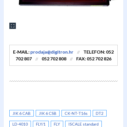
E-MAIL:
prodaja@digitron.hr
TELEFON: 052
//
702 807
052 702 808
FAX: 052 702 826
//
//
JIK 6 CAB
JIK 6 CSB
CK-NT-T16s
DT2
LD-4010
FLY/1
FLY
ISCALE standard