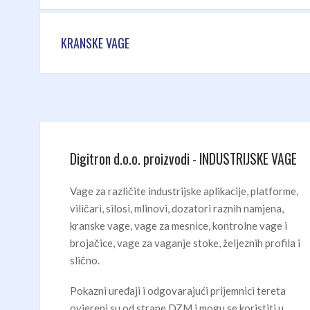
KRANSKE VAGE
Digitron d.o.o. proizvodi - INDUSTRIJSKE VAGE
Vage za različite industrijske aplikacije, platforme,
viličari, silosi, mlinovi, dozatori raznih namjena,
kranske vage, vage za mesnice, kontrolne vage i
brojačice, vage za vaganje stoke, željeznih profila i
slično.
Pokazni uređaji i odgovarajući prijemnici tereta
ovjereni su od strane DZM i mogu se koristiti u