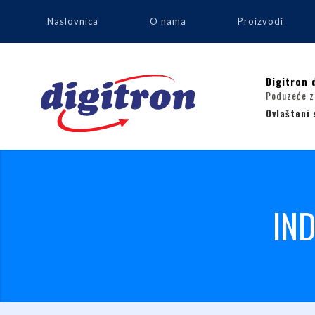
Naslovnica
O nama
Proizvodi
Digitron 
Poduzeće za
Ovlašteni 
IND