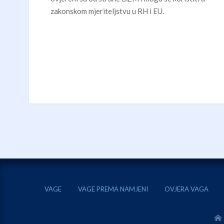
zakonskom mjeriteljstvu u RH i EU.
VAGE
VAGE PREMA NAMJENI
OVJERA VAGA