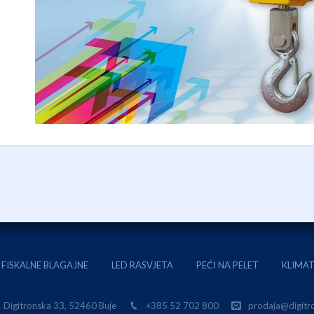
FISKALNE BLAGAJNE
LED RASVJETA
PEĆI NA PELET
KLIMAT
Digitronska 33, 52460 Buje
+385 52 702 800
prodaja@digitro