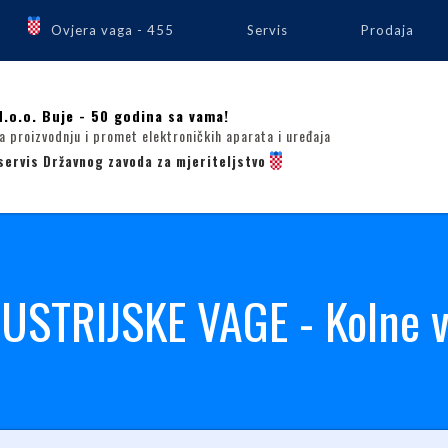
Ovjera vaga - 455
Servis
Prodaja
d.o.o. Buje - 50 godina sa vama!
 proizvodnju i promet elektroničkih aparata i uređaja
servis Državnog zavoda za mjeriteljstvo
USTRIJSKE VAGE - Kolne 