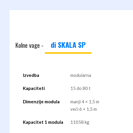
di SKALA SP
Kolne vage -
Izvedba
modularna
Kapaciteti
15 do 80 t
Dimenzije modula
manji 4 × 1,5 m
veći 6 × 1,5 m
Kapacitet 1 modula
11058 kg