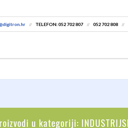
@digitron.hr
TELEFON: 052 702 807
052 702 808
//
//
//
proizvodi u kategoriji: INDUSTRIJ